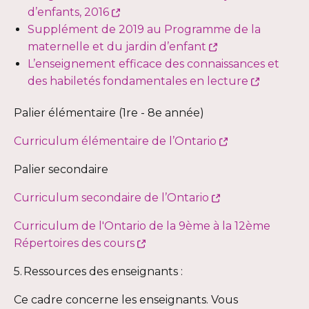
Ce
d’enfants, 2016
lien
Supplément de 2019 au Programme de la
s'ouvrira
Ce
maternelle et du jardin d’enfant
dans
lien
L’enseignement efficace des connaissances et
une
s'ouvrira
Ce
des habiletés fondamentales en lecture
nouvelle
dans
lien
Palier élémentaire (1re - 8e année)
fenêtre
une
s'ouvrira
nouvelle
dans
Ce
Curriculum élémentaire de l’Ontario
fenêtre
une
lien
nouvelle
Palier secondaire
s'ouvrira
fenêtre
dans
Ce
Curriculum secondaire de l’Ontario
une
lien
Curriculum de l'Ontario de la 9ème à la 12ème
nouvelle
s'ouvrira
Ce
Répertoires des cours
fenêtre
dans
lien
une
5. Ressources des enseignants :
s'ouvrira
nouvelle
dans
Ce cadre concerne les enseignants. Vous
fenêtre