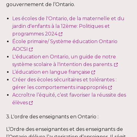
gouvernement de l’Ontario.
Les écoles de l'Ontario, de la maternelle et du
jardin d'enfants à la 12ème: Politiques et
Ce
programmes 2024
lien
École primaire/ Système éducation Ontario
Ce
s'ouvrira
AOCSI
lien
dans
L'éducation en Ontario, un guide de notre
s'ouvrira
une
Ce
système scolaire à l'intention des parents.
dans
nouvelle
Ce
lien
L’éducation en langue française
une
fenêtre
lien
s'ouvrir
Créer des écoles sécuritaires et tolérantes :
nouvelle
s'ouvrira
Ce
dans
gérer les comportements inappropriés
fenêtre
dans
lien
une
Accroître l’équité, c’est favoriser la réussite des
Ce
une
s'ouvrira
nouvell
élèves
lien
nouvelle
dans
fenêtre
3. L'ordre des enseignants en Ontario :
s'ouvrira
fenêtre
une
dans
nouvelle
L’Ordre des enseignantes et des enseignants de
une
fenêtre
l’Ontario délivre l’autorisation d’enseigner. Il régit