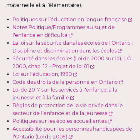
maternelle et à l’élémentaire).
Ce
Politiques sur l’éducation en langue française
lie
Notes Politique/Programmes au sujet de
Ce
s'o
l'enfance en difficulté
lien
da
La loi sur la sécurité dans les écoles de l'Ontario :
s'ouvrira
Ce
un
Discipline et discrimination dans les écoles
dans
lien
no
Sécurité dans les écoles (Loi de 2000 sur la), L.O.
une
Ce
s'ouvrir
fe
2000, chap. 12 - Projet de loi 81
nouvelle
Ce
lien
dans
Loi sur l'éducation, 1990
fenêtre
lien
s'ouvrira
une
Ce
Code des droits de la personne en Ontario
s'ouvrira
dans
nouvel
lien
Loi de 2017 sur les services à l'enfance, à la
Ce
dans
une
fenêtr
s'ouvri
jeunesse et à la famille
lien
une
nouvelle
dans
Règles de protection de la vie privée dans le
s'ouvrira
nouvelle
fenêtre
Ce
une
secteur de l’enfance et de la jeunesse
dans
fenêtre
Ce
lien
nouvel
Politiques sur les écoles accueillantes
une
lien
s'ouvrira
fenêtr
Accessibilité pour les personnes handicapées de
Ce
nouvelle
s'ouvrira
dans
l'Ontario (Loi de 2005)