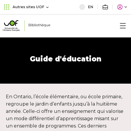
Aller
Passer
EN
Autres sites UOF
au
au
menu
contenu
principal
Université
de
l'Ontario
français
Guide d'éducation
En Ontario, l’école élémentaire, ou école primaire,
regroupe le jardin d’enfants jusqu’à la huitième
année. Celle-ci offre un enseignement qui valorise
un mode différentiel d’apprentissage misant sur
un ensemble de programmes. Ces derniers