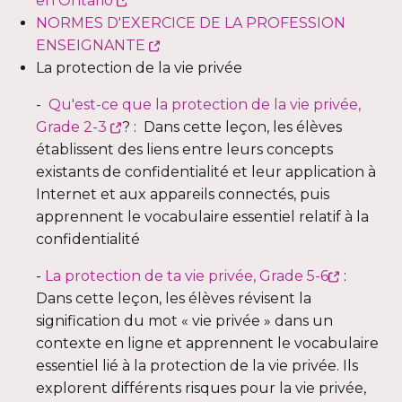
en Ontario
lien
fenêtre
NORMES D'EXERCICE DE LA PROFESSION
s'ouvrira
Ce
ENSEIGNANTE
dans
lien
La protection de la vie privée
une
s'ouvrira
-
Qu'est-ce que la protection de la vie privée,
nouvelle
dans
Ce
Grade 2-3
? : Dans cette leçon, les élèves
fenêtre
une
lien
établissent des liens entre leurs concepts
nouvelle
s'ouvrira
existants de confidentialité et leur application à
fenêtre
dans
Internet et aux appareils connectés, puis
une
apprennent le vocabulaire essentiel relatif à la
nouvelle
confidentialité
fenêtre
Ce
-
La protection de ta vie privée, Grade 5-6
:
lien
Dans cette leçon, les élèves révisent la
s'ouvrira
signification du mot « vie privée » dans un
dans
contexte en ligne et apprennent le vocabulaire
une
essentiel lié à la protection de la vie privée.
Ils
nouvell
explorent différents risques pour la vie privée,