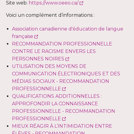
Ce
Site web:
https://www.oeeo.ca/
lien
Voici un complément d’informations :
s'ouvrira
dans
Association canadienne d'éducation de langue
une
Ce
française
nouvelle
lien
RECOMMANDATION PROFESSIONNELLE
fenêtre
s'ouvrira
CONTRE LE RACISME ENVERS LES
dans
Ce
PERSONNES NOIRES
une
lien
UTILISATION DES MOYENS DE
nouvelle
s'ouvrira
COMMUNICATION ÉLECTRONIQUES ET DES
fenêtre
dans
MÉDIAS SOCIAUX - RECOMMANDATION
Ce
une
PROFESSIONNELLE
lien
nouvelle
QUALIFICATIONS ADDITIONNELLES :
s'ouvrira
fenêtre
APPROFONDIR LA CONNAISSANCE
dans
PROFESSIONNELLE - RECOMMANDATION
une
Ce
PROFESSIONNELLE
nouvelle
lien
MIEUX RÉAGIR À L’INTIMIDATION ENTRE
fenêtre
s'ouvrira
ÉLÈVES - RECOMMANDATION