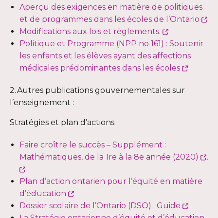
lien
fenêtre
dans
une
Aperçu des exigences en matière de politiques
s'ouvrira
une
nouvelle
Ce
et de programmes dans les écoles de l’Ontario
dans
Ce
nouvelle
fenêtre
lie
Modifications aux lois et règlements.
une
lien
fenêtre
s'o
Politique et Programme (NPP no 161) : Soutenir
nouvelle
s'ouvrira
da
les enfants et les élèves ayant des affections
fenêtre
dans
Ce
un
médicales prédominantes dans les écoles
une
lien
no
2. Autres publications gouvernementales sur
nouvelle
s'ouvrir
fe
l’enseignement :
fenêtre
dans
une
Stratégies et plan d’actions
nouvel
fenêtre
Faire croître le succès – Supplément :
Ce
Mathématiques, de la 1re à la 8e année (2020)
.
Ce
lie
lien
s'o
Plan d’action ontarien pour l’équité en matière
s'ouvrira
Ce
da
d’éducation
dans
lien
Ce
un
Dossier scolaire de l’Ontario (DSO) : Guide
une
s'ouvrira
lien
no
La Stratégie ontarienne d’équité et d’éducation