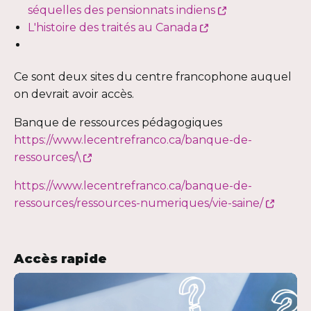
une
dans
Ce
s'ouvrira
fenê
séquelles des pensionnats indiens
nouvelle
Ce
une
lien
dans
L'histoire des traités au Canada
fenêtre
lien
nouvelle
s'ouvrira
une
s'ouvrira
fenêtre
dans
nouvelle
Ce sont deux sites du centre francophone auquel
dans
une
fenêtre
on devrait avoir accès.
une
nouvelle
nouvelle
fenêtre
Banque de ressources pédagogiques
fenêtre
https://www.lecentrefranco.ca/banque-de-
Ce
ressources/\
lien
https://www.lecentrefranco.ca/banque-de-
s'ouvrira
Ce
ressources/ressources-numeriques/vie-saine/
dans
lien
une
s'ouvri
nouvelle
dans
Accès rapide
fenêtre
une
nouve
fenêtr