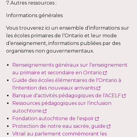
7. Autres ressources :
une
s'ouvrira
dans
nouvelle
nouvelle
dans
une
fenêtre
Informations générales
fenêtre
une
nouvelle
nouvelle
fenêtre
Vous trouverez ici un ensemble d’informations sur
fenêtre
les écoles primaires de l’Ontario et leur mode
d’enseignement, informations publiées par des
organismes non gouvernementaux.
Renseignements généraux sur l’enseignement
Ce
au primaire et secondaire en Ontario
lien
Guide des écoles élémentaires de l'Ontario à
Ce
s'ouvrira
l'intention des nouveaux arrivants
lien
dans
Ce
Banque d'activités pédagogiques de l'ACELF
s'ouvrira
une
lien
Ressources pédagogiques sur l'inclusion
Ce
dans
nouvelle
s'ouv
autochtone
lien
Ce
une
fenêtre
dan
Fondation autochtone de l'espoir
s'ouvrira
lien
nouvelle
Ce
une
Protection de notre eau sacrée, guide
dans
s'ouvrira
fenêtre
lien
nouv
Vitrail au parlement commémorant les