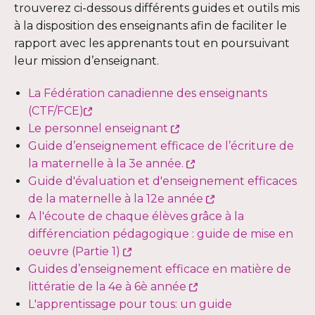
une
trouverez ci-dessous différents guides et outils mis
nouvelle
à la disposition des enseignants afin de faciliter le
fenêtre
rapport avec les apprenants tout en poursuivant
leur mission d’enseignant.
La Fédération canadienne des enseignants
Ce
(CTF/FCE)
lien
Ce
Le personnel enseignant
s'ouvrira
lien
Guide d’enseignement efficace de l’écriture de
dans
s'ouvrira
Ce
la maternelle à la 3e année.
une
dans
lien
Guide d'évaluation et d'enseignement efficaces
nouvelle
une
s'ouvrira
Ce
de la maternelle à la 12e année
fenêtre
nouvelle
dans
lien
A l'écoute de chaque élèves grâce à la
fenêtre
une
s'ouvrira
différenciation pédagogique : guide de mise en
Ce
nouvelle
dans
oeuvre (Partie 1)
lien
fenêtre
une
Guides d’enseignement efficace en matière de
s'ouvrira
Ce
nouvelle
littératie de la 4e à 6è année
dans
lien
fenêtre
L'apprentissage pour tous: un guide