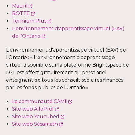
fenêtre
Ce
lien
Mauril
lien
Ce
s'ouvrira
BOTTE
s'ouvrira
lien
Ce
dans
Termium Plus
dans
s'ouvrira
lien
une
L'environnement d'apprentissage virtuel (EAV)
une
dans
Ce
s'ouvrira
nouvelle
de l’Ontario
nouvelle
une
lien
dans
fenêtre
L'environnement d'apprentissage virtuel (EAV) de
fenêtre
nouvelle
s'ouvrira
une
l’Ontario : « L'environnement d'apprentissage
fenêtre
dans
nouvelle
virtuel disponible sur la plateforme Brightspace de
une
fenêtre
D2L est offert gratuitement au personnel
nouvelle
enseignant de tous les conseils scolaires financés
fenêtre
par les fonds publics de l'Ontario »
Ce
La communauté CAMI!
Ce
lien
Site web AlloProf
lien
Ce
s'ouvrira
Site web Youcubed
s'ouvrira
Ce
lien
dans
Site web Sésamath
dans
lien
s'ouvrira
une