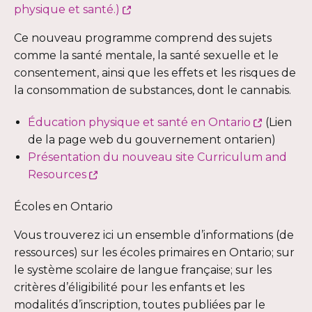
Ce
physique et santé.)
lien
Ce nouveau programme comprend des sujets
s'ouvrira
comme la santé mentale, la santé sexuelle et le
dans
consentement, ainsi que les effets et les risques de
une
la consommation de substances, dont le cannabis.
nouvelle
fenêtre
Ce
Éducation physique et santé en Ontario
(Lien
lien
de la page web du gouvernement ontarien)
s'ouvrira
Présentation du nouveau site Curriculum and
Ce
dans
Resources
lien
une
Écoles en Ontario
s'ouvrira
nouvelle
dans
fenêtre
Vous trouverez ici un ensemble d’informations (de
une
ressources) sur les écoles primaires en Ontario; sur
nouvelle
le système scolaire de langue française; sur les
fenêtre
critères d’éligibilité pour les enfants et les
modalités d’inscription, toutes publiées par le