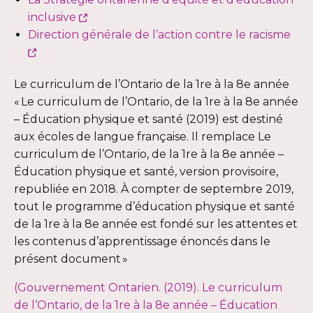
nouvelle
Ce
dans
s'ouvrir
fe
inclusive
fenêtre
lien
une
dans
Direction générale de l’action contre le racisme
Ce
s'ouvrira
nouvelle
une
lien
dans
fenêtre
nouvel
Le curriculum de l’Ontario de la 1re à la 8e année
s'ouvrira
une
fenêtre
« Le curriculum de l’Ontario, de la 1re à la 8e année
dans
nouvelle
– Éducation physique et santé (2019) est destiné
une
fenêtre
aux écoles de langue française. Il remplace Le
nouvelle
curriculum de l’Ontario, de la 1re à la 8e année –
fenêtre
Éducation physique et santé, version provisoire,
republiée en 2018. À compter de septembre 2019,
tout le programme d’éducation physique et santé
de la 1re à la 8e année est fondé sur les attentes et
les contenus d’apprentissage énoncés dans le
présent document »
(Gouvernement Ontarien. (2019). Le curriculum
de l’Ontario, de la 1re à la 8e année – Éducation