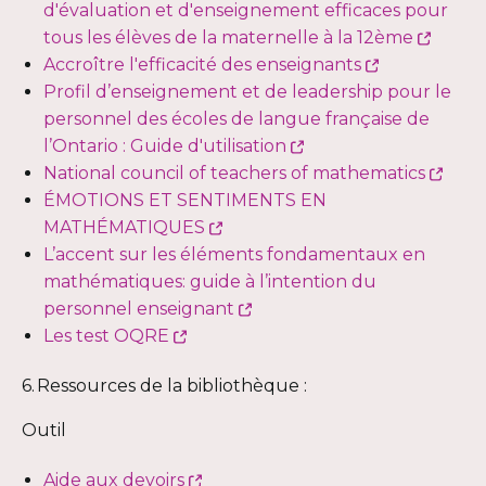
une
s'ouvrira
d'évaluation et d'enseignement efficaces pour
nouvelle
dans
Ce
tous les élèves de la maternelle à la 12ème
fenêtre
une
Ce
lien
Accroître l'efficacité des enseignants
nouvelle
lien
s'ouvr
Profil d’enseignement et de leadership pour le
fenêtre
s'ouvrira
dans
personnel des écoles de langue française de
Ce
dans
une
l’Ontario : Guide d'utilisation
lien
une
nouve
Ce
National council of teachers of mathematics
s'ouvrira
nouvelle
fenêt
lien
ÉMOTIONS ET SENTIMENTS EN
Ce
dans
fenêtre
s'ouv
MATHÉMATIQUES
lien
une
dans
L’accent sur les éléments fondamentaux en
s'ouvrira
nouvelle
une
mathématiques: guide à l’intention du
dans
Ce
fenêtre
nouv
personnel enseignant
Ce
une
lien
fenê
Les test OQRE
lien
nouvelle
s'ouvrira
6. Ressources de la bibliothèque :
s'ouvrira
fenêtre
dans
dans
une
Outil
une
nouvelle
nouvelle
fenêtre
Ce
Aide aux devoirs