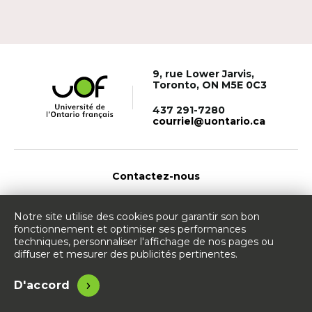
9, rue Lower Jarvis,
Toronto, ON M5E 0C3
437 291-7280
courriel@uontario.ca
Contactez-nous
Site web de l'Université de l'Ontario Français
Notre site utilise des cookies pour garantir son bon
fonctionnement et optimiser ses performances
techniques, personnaliser l'affichage de nos pages ou
diffuser et mesurer des publicités pertinentes.
© Université de l'Ontario français - 2026
Accessibilité
Légal
D'accord