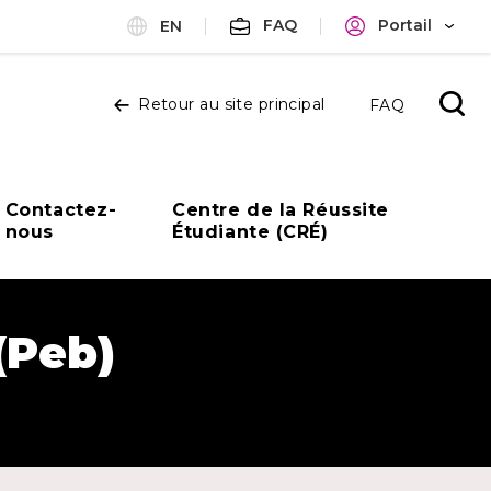
FAQ
Portail
EN
Ouvrir
Retour au site principal
FAQ
la
reche
Contactez-
Centre de la Réussite
nous
Étudiante (CRÉ)
(Peb)