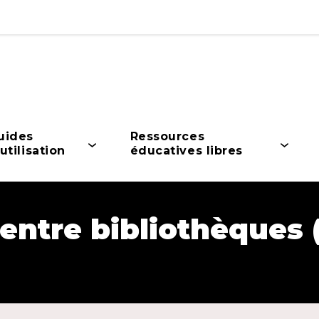
uides
Ressources
uvrir
Ouvrir
utilisation
éducatives libres
le
enu
menu
 entre bibliothèques 