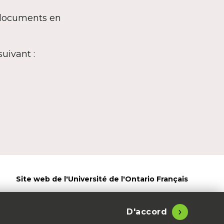
 documents en
uivant :
Site web de l'Université de l'Ontario Français
l'Ontario français - 2026
Accessibilité
Légal
D'accord