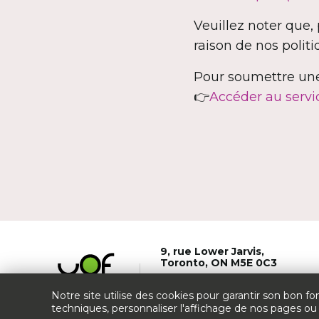
Veuillez noter que
raison de nos politi
Pour soumettre une 
👉
A
ccéder au servi
9, rue Lower Jarvis,
Toronto, ON M5E 0C3
437 291-7280
Notre site utilise des cookies pour garantir son bon
courriel@uontario.ca
techniques, personnaliser l'affichage de nos pages ou 