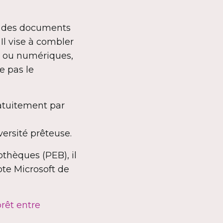
ir des documents
l vise à combler
s ou numériques,
e pas le
atuitement par
iversité prêteuse.
othèques (PEB), il
pte Microsoft de
prêt entre