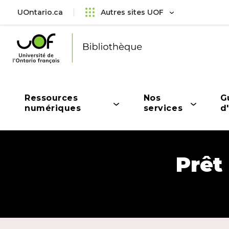
Aller
Passer
UOntario.ca
Autres sites UOF
au
au
menu
contenu
principal
Université
de
l'Ontario
français
Ressources
Nos
G
Ouvrir
Ouvrir
O
numériques
services
d'
le
le
le
menu
menu
m
Prêt