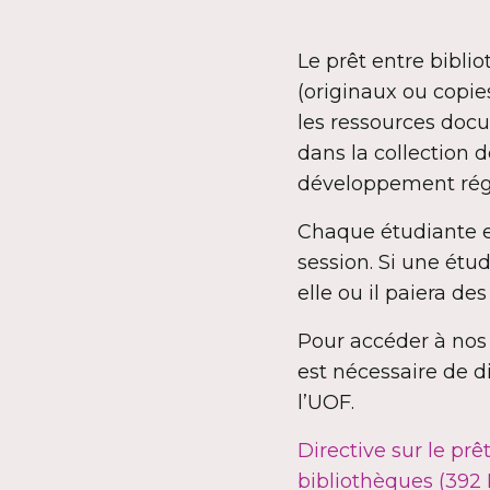
Le prêt entre bibli
(originaux ou copi
les ressources doc
dans la collection d
développement régul
Chaque étudiante e
session. Si une ét
elle ou il paiera de
Pour accéder à nos 
est nécessaire de d
l’UOF.
Directive sur le prê
bibliothèques
(392 